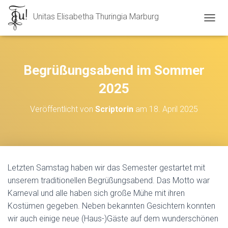
Unitas Elisabetha Thuringia Marburg
N
A
V
I
G
Begrüßungsabend im Sommer
A
T
2025
I
O
Veröffentlicht von
Scriptorin
am
18. April 2025
N
U
M
S
C
H
Letzten Samstag haben wir das Semester gestartet mit
A
unserem traditionellen Begrüßungsabend. Das Motto war
L
T
Karneval und alle haben sich große Mühe mit ihren
E
Kostümen gegeben. Neben bekannten Gesichtern konnten
N
wir auch einige neue (Haus-)Gäste auf dem wunderschönen