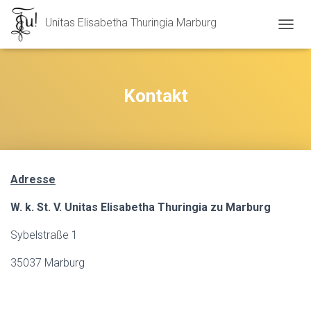
Unitas Elisabetha Thuringia Marburg
N
A
V
I
G
Kontakt
A
T
I
O
N
U
Adresse
M
S
W. k. St. V. Unitas Elisabetha Thuringia zu Marburg
C
H
A
Sybelstraße 1
L
T
35037 Marburg
E
N