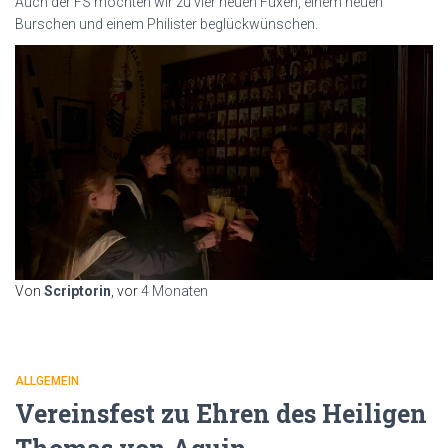
Auch der FS möchten wir zu vier neuen Füxen, einem neuen
Burschen und einem Philister beglückwünschen.
Von
Scriptorin
, vor
4 Monaten
ALLGEMEIN
Vereinsfest zu Ehren des Heiligen