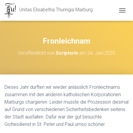
Unitas Elisabetha Thuringia Marburg
N
A
V
I
G
Fronleichnam
A
T
Veröffentlicht von
Scriptorin
am
24. Juni 2025
I
O
N
U
M
S
Dieses Jahr durften wir wieder anlässlich Fronleichnams
C
zusammen mit den anderen katholischen Korporationen
H
A
Marburgs chargieren. Leider musste die Prozession diesmal
L
auf Grund von verschiedenen Sicherheitsbedenken seitens
T
der Stadt ausfallen. Dafür war der gut besuchte
E
N
Gottesdienst in St. Peter und Paul umso schöner.