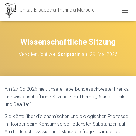
Unitas Elisabetha Thuringia Marburg
N
A
V
I
G
Wissenschaftliche Sitzung
A
T
Veröffentlicht von
Scriptorin
am
29. Mai 2026
I
O
N
U
M
S
Am 27.05.2026 hielt unsere liebe Bundesschwester Franka
C
ihre wissenschaftliche Sitzung zum Thema „Rausch, Risiko
H
A
und Realität“.
L
T
Sie klärte über die chemischen und biologischen Prozesse
E
im Körper beim Konsum verschiedenster Substanzen auf.
N
Am Ende schloss sie mit Diskussionsfragen darüber, ob