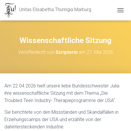
Unitas Elisabetha Thuringia Marburg
N
A
V
I
G
Wissenschaftliche Sitzung
A
T
Veröffentlicht von
Scriptorin
am
27. Mai 2026
I
O
N
U
M
S
Am 22.04.2026 hielt unsere liebe Bundesschwester Julia
C
ihre wissenschaftliche Sitzung mit dem Thema „Die
H
A
Troubled Teen Industry- Therapieprogramme der USA“.
L
T
Sie berichtete von den Missständen und Skandalfällen in
E
Erziehungscamps der USA und erzählte von der
N
dahintersteckenden Industrie.