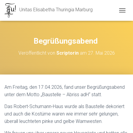
Unitas Elisabetha Thuringia Marburg
N
A
V
I
G
Begrüßungsabend
A
T
Veröffentlicht von
Scriptorin
am
27. Mai 2026
I
O
N
U
M
S
Am Freitag, den 17.04.2026, fand unser Begrüßungsabend
C
unter dem Motto „Baustelle – Abriss adH“ statt.
H
A
L
Das Robert-Schumann-Haus wurde als Baustelle dekoriert
T
und auch die Kostüme waren wie immer sehr gelungen,
E
überall leuchteten pinke und gelbe Warnwesten.
N