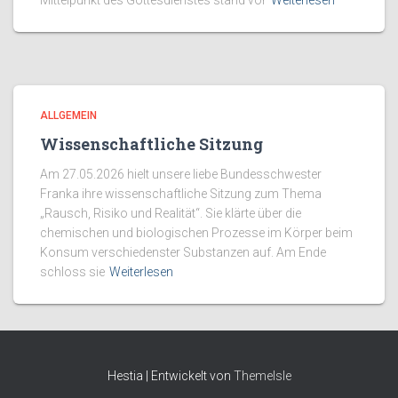
Mittelpunkt des Gottesdienstes stand vor
Weiterlesen
ALLGEMEIN
Wissenschaftliche Sitzung
Am 27.05.2026 hielt unsere liebe Bundesschwester
Franka ihre wissenschaftliche Sitzung zum Thema
„Rausch, Risiko und Realität“. Sie klärte über die
chemischen und biologischen Prozesse im Körper beim
Konsum verschiedenster Substanzen auf. Am Ende
schloss sie
Weiterlesen
Hestia | Entwickelt von
ThemeIsle