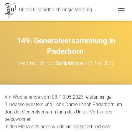
Unitas Elisabetha Thuringia Marburg
N
A
V
I
G
149. Generalversammlung in
A
T
Paderborn
I
O
Veröffentlicht von
Scriptorin
am
27. Mai 2026
N
U
M
S
C
H
Am Wochenende vom 08.-10.05.2026 reisten einige
A
Bundesschwestern und Hohe Damen nach Paderborn um
L
T
dort der Generalversammlung des Unitas Verbandes
E
beizuwohnen.
N
In den Plenarsitzungen wurde viel diskutiert und sich