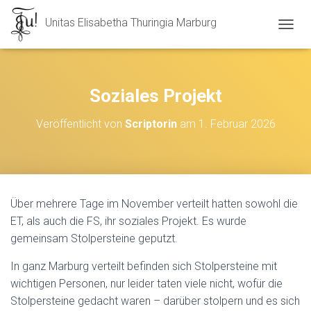
Unitas Elisabetha Thuringia Marburg
N
A
V
I
G
Soziales Projekt
A
T
Veröffentlicht von
Scriptorin
am
1. Februar 2026
I
O
N
U
M
S
Über mehrere Tage im November verteilt hatten sowohl die
C
ET, als auch die FS, ihr soziales Projekt. Es wurde
H
A
gemeinsam Stolpersteine geputzt.
L
T
In ganz Marburg verteilt befinden sich Stolpersteine mit
E
wichtigen Personen, nur leider taten viele nicht, wofür die
N
Stolpersteine gedacht waren – darüber stolpern und es sich