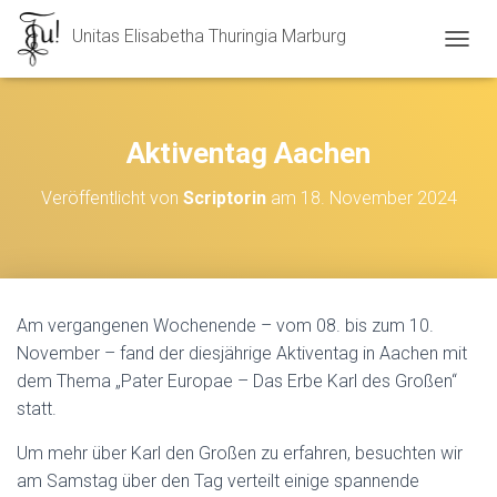
Unitas Elisabetha Thuringia Marburg
N
A
V
I
G
Aktiventag Aachen
A
T
Veröffentlicht von
Scriptorin
am
18. November 2024
I
O
N
U
M
S
Am vergangenen Wochenende – vom 08. bis zum 10.
C
November – fand der diesjährige Aktiventag in Aachen mit
H
A
dem Thema „Pater Europae – Das Erbe Karl des Großen“
L
statt.
T
E
Um mehr über Karl den Großen zu erfahren, besuchten wir
N
am Samstag über den Tag verteilt einige spannende