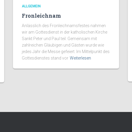
ALLGEMEIN
Fronleichnam
Anlässlich des Fronleichnamsfestes nahmen
wir am Gottesdienst in der katholischen Kirche
Sankt Peter und Paul teil. Gemeinsam mit
zahlreichen Gläubigen und Gästen wurde wie
jedes Jahr die Messe gefeiert. Im Mittelpunkt des
Gottesdienstes stand vor
Weiterlesen