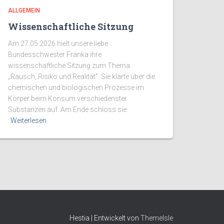
ALLGEMEIN
Wissenschaftliche Sitzung
Am 27.05.2026 hielt unsere liebe
Bundesschwester Franka ihre
wissenschaftliche Sitzung zum Thema
„Rausch, Risiko und Realität“. Sie klärte über die
chemischen und biologischen Prozesse im
Körper beim Konsum verschiedenster
Substanzen auf. Am Ende schloss sie
Weiterlesen
Hestia | Entwickelt von
ThemeIsle