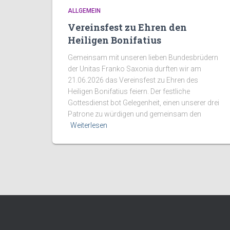
ALLGEMEIN
Vereinsfest zu Ehren den
Heiligen Bonifatius
Gemeinsam mit unseren lieben Bundesbrüdern
der Unitas Franko Saxonia durften wir am
21.06.2026 das Vereinsfest zu Ehren des
Heiligen Bonifatius feiern. Der festliche
Gottesdienst bot Gelegenheit, einen unserer drei
Patrone zu würdigen und gemeinsam den
Weiterlesen