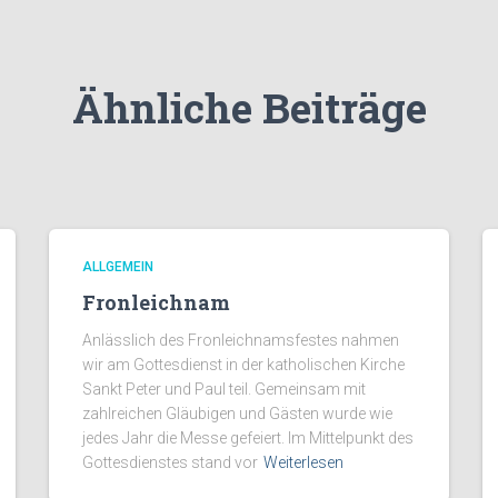
Ähnliche Beiträge
ALLGEMEIN
Fronleichnam
Anlässlich des Fronleichnamsfestes nahmen
wir am Gottesdienst in der katholischen Kirche
Sankt Peter und Paul teil. Gemeinsam mit
zahlreichen Gläubigen und Gästen wurde wie
jedes Jahr die Messe gefeiert. Im Mittelpunkt des
Gottesdienstes stand vor
Weiterlesen