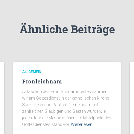
Ähnliche Beiträge
ALLGEMEIN
Fronleichnam
Anlässlich des Fronleichnamsfestes nahmen
wir am Gottesdienst in der katholischen Kirche
Sankt Peter und Paul teil. Gemeinsam mit
zahlreichen Gläubigen und Gästen wurde wie
jedes Jahr die Messe gefeiert. Im Mittelpunkt des
Gottesdienstes stand vor
Weiterlesen