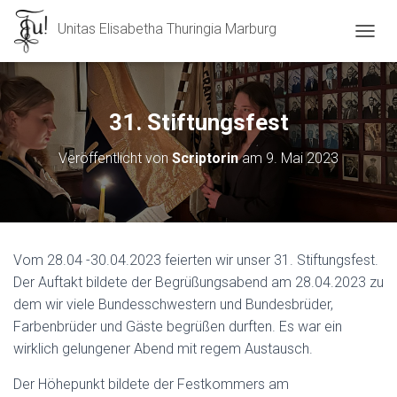
Unitas Elisabetha Thuringia Marburg
N
A
V
I
G
31. Stiftungsfest
A
T
Veröffentlicht von
Scriptorin
am
9. Mai 2023
I
O
N
U
M
S
Vom 28.04 -30.04.2023 feierten wir unser 31. Stiftungsfest.
C
Der Auftakt bildete der Begrüßungsabend am 28.04.2023 zu
H
A
dem wir viele Bundesschwestern und Bundesbrüder,
L
Farbenbrüder und Gäste begrüßen durften. Es war ein
T
wirklich gelungener Abend mit regem Austausch.
E
N
Der Höhepunkt bildete der Festkommers am