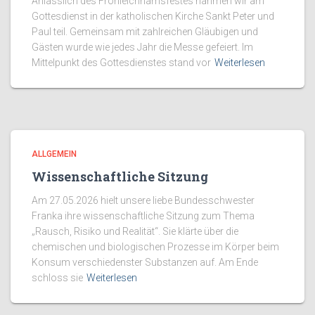
Anlässlich des Fronleichnamsfestes nahmen wir am
Gottesdienst in der katholischen Kirche Sankt Peter und
Paul teil. Gemeinsam mit zahlreichen Gläubigen und
Gästen wurde wie jedes Jahr die Messe gefeiert. Im
Mittelpunkt des Gottesdienstes stand vor
Weiterlesen
ALLGEMEIN
Wissenschaftliche Sitzung
Am 27.05.2026 hielt unsere liebe Bundesschwester
Franka ihre wissenschaftliche Sitzung zum Thema
„Rausch, Risiko und Realität“. Sie klärte über die
chemischen und biologischen Prozesse im Körper beim
Konsum verschiedenster Substanzen auf. Am Ende
schloss sie
Weiterlesen