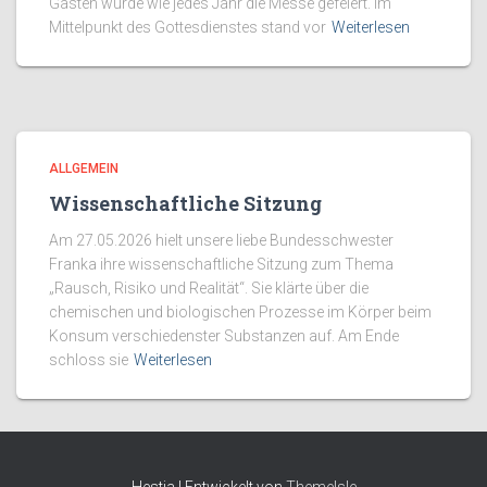
Gästen wurde wie jedes Jahr die Messe gefeiert. Im
Mittelpunkt des Gottesdienstes stand vor
Weiterlesen
ALLGEMEIN
Wissenschaftliche Sitzung
Am 27.05.2026 hielt unsere liebe Bundesschwester
Franka ihre wissenschaftliche Sitzung zum Thema
„Rausch, Risiko und Realität“. Sie klärte über die
chemischen und biologischen Prozesse im Körper beim
Konsum verschiedenster Substanzen auf. Am Ende
schloss sie
Weiterlesen