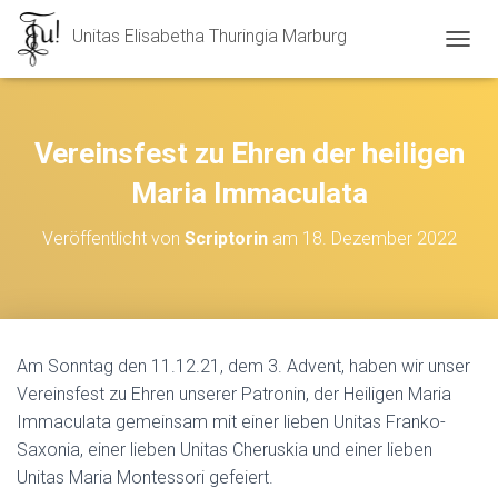
Unitas Elisabetha Thuringia Marburg
N
A
V
I
G
Vereinsfest zu Ehren der heiligen
A
T
Maria Immaculata
I
O
Veröffentlicht von
Scriptorin
am
18. Dezember 2022
N
U
M
S
C
H
Am Sonntag den 11.12.21, dem 3. Advent, haben wir unser
A
Vereinsfest zu Ehren unserer Patronin, der Heiligen Maria
L
T
Immaculata gemeinsam mit einer lieben Unitas Franko-
E
Saxonia, einer lieben Unitas Cheruskia und einer lieben
N
Unitas Maria Montessori gefeiert.