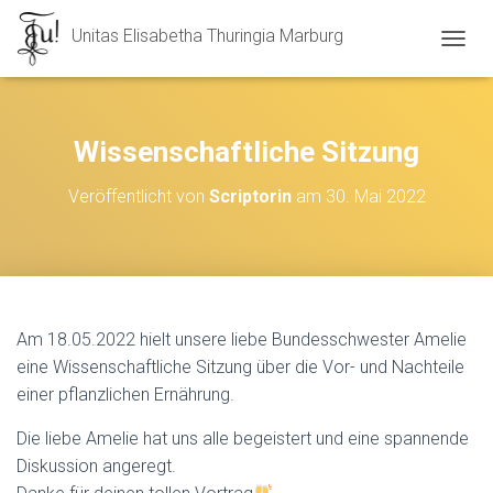
Unitas Elisabetha Thuringia Marburg
N
A
V
I
G
Wissenschaftliche Sitzung
A
T
Veröffentlicht von
Scriptorin
am
30. Mai 2022
I
O
N
U
M
S
C
Am 18.05.2022 hielt unsere liebe Bundesschwester Amelie
H
eine Wissenschaftliche Sitzung über die Vor- und Nachteile
A
L
einer pflanzlichen Ernährung.
T
E
Die liebe Amelie hat uns alle begeistert und eine spannende
N
Diskussion angeregt.