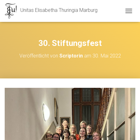
Unitas Elisabetha Thuringia Marburg
N
A
V
I
G
30. Stiftungsfest
A
T
Veröffentlicht von
Scriptorin
am
30. Mai 2022
I
O
N
U
M
S
C
H
A
L
T
E
N