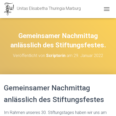
Unitas Elisabetha Thuringia Marburg
N
A
V
I
G
Gemeinsamer Nachmittag
A
T
anlässlich des Stiftungsfestes.
I
O
Veröffentlicht von
Scriptorin
am
29. Januar 2022
N
U
M
S
C
H
Gemeinsamer Nachmittag
A
L
T
anlässlich des Stiftungsfestes
E
N
Im Rahmen unseres 30. Stiftungstages haben wir uns am