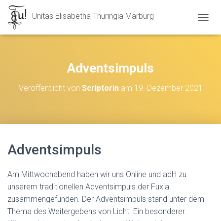
Unitas Elisabetha Thuringia Marburg
N
A
V
I
G
Adventsimpuls
A
T
Veröffentlicht von
Scriptorin
am
19. Dezember 2021
I
O
N
U
M
S
Adventsimpuls
C
H
A
Am Mittwochabend haben wir uns Online und adH zu
L
T
unserem traditionellen Adventsimpuls der Fuxia
E
zusammengefunden. Der Adventsimpuls stand unter dem
N
Thema des Weitergebens von Licht. Ein besonderer