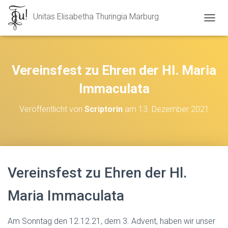
Unitas Elisabetha Thuringia Marburg
N
A
V
I
G
Vereinsfest zu Ehren der Hl. Maria
A
T
Immaculata
I
O
Veröffentlicht von
Scriptorin
am
13. Dezember 2021
N
U
M
S
C
H
Vereinsfest zu Ehren der Hl.
A
L
T
Maria Immaculata
E
N
Am Sonntag den 12.12.21, dem 3. Advent, haben wir unser