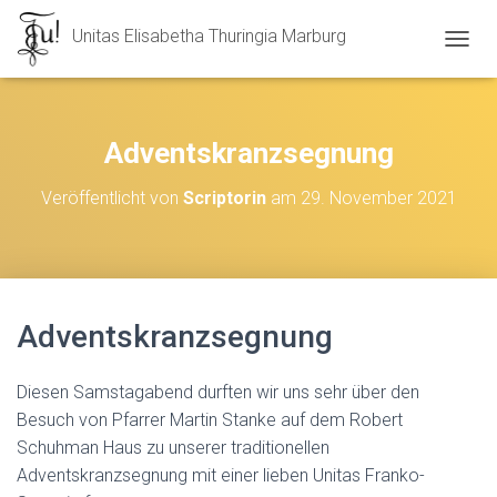
Unitas Elisabetha Thuringia Marburg
N
A
V
I
G
Adventskranzsegnung
A
T
Veröffentlicht von
Scriptorin
am
29. November 2021
I
O
N
U
M
S
Adventskranzsegnung
C
H
A
Diesen Samstagabend durften wir uns sehr über den
L
T
Besuch von Pfarrer Martin Stanke auf dem Robert
E
Schuhman Haus zu unserer traditionellen
N
Adventskranzsegnung mit einer lieben Unitas Franko-