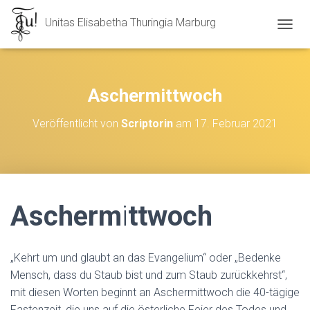
Unitas Elisabetha Thuringia Marburg
N
A
V
I
G
Aschermittwoch
A
T
Veröffentlicht von
Scriptorin
am
17. Februar 2021
I
O
N
U
M
S
Ascherm
i
ttwoch
C
H
A
L
„Kehrt um und glaubt an das Evangelium“ oder „Bedenke
T
E
Mensch, dass du Staub bist und zum Staub zurückkehrst“,
N
mit diesen Worten beginnt an Aschermittwoch die 40-tägige
Fastenzeit, die uns auf die österliche Feier des Todes und