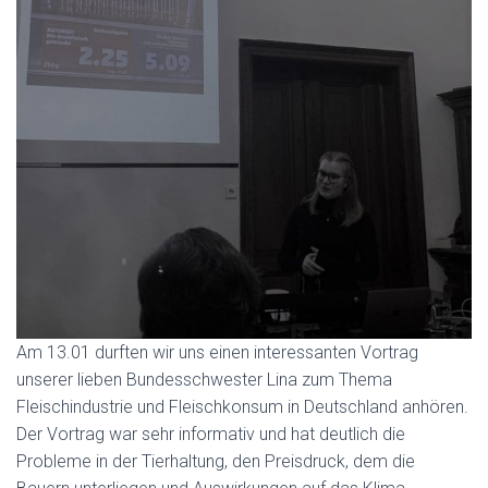
Am 13.01 durften wir uns einen interessanten Vortrag
unserer lieben Bundesschwester Lina zum Thema
Fleischindustrie und Fleischkonsum in Deutschland anhören.
Der Vortrag war sehr informativ und hat deutlich die
Probleme in der Tierhaltung, den Preisdruck, dem die