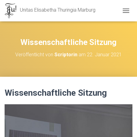
Unitas Elisabetha Thuringia Marburg
N
A
V
I
G
Wissenschaftliche Sitzung
A
T
Veröffentlicht von
Scriptorin
am
22. Januar 2021
I
O
N
U
M
S
Wissenschaftliche Sitzung
C
H
A
L
T
E
N