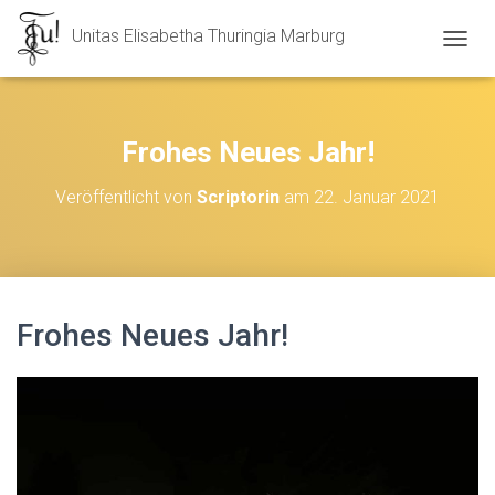
Unitas Elisabetha Thuringia Marburg
N
A
V
I
G
Frohes Neues Jahr!
A
T
Veröffentlicht von
Scriptorin
am
22. Januar 2021
I
O
N
U
M
S
Frohes Neues Jahr!
C
H
A
L
T
E
N