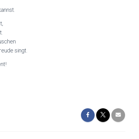
annst.
t,
t.
äuschen
eude singt.
nt!