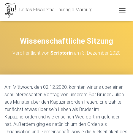
Unitas Elisabetha Thuringia Marburg
N
A
V
I
G
Wissenschaftliche Sitzung
A
T
Veröffentlicht von
Scriptorin
am
3. Dezember 2020
I
O
N
U
M
S
Am Mittwoch, den 02.12.2020, konnten wir uns über einen
C
sehr interessanten Vortrag von unserem Bbr Bruder Julian
H
A
aus Münster über den Kapuzinerorden freuen. Er erzählte
L
zunächst etwas über sein Leben als Bruder im
T
Kapuzinerorden und wie er seinen Weg dorthin gefunden
E
N
hat. Außerdem ging es natürlich um den Orden als
Organisation und Gemeinschaft, sowie die Vielseitigkeit des