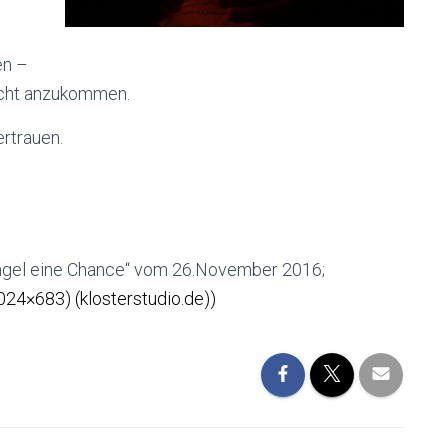
en –
ucht anzukommen.
ertrauen.
Engel eine Chance“ vom 26.November 2016;
24×683) (klosterstudio.de)
)