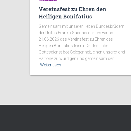
Vereinsfest zu Ehren den
Heiligen Bonifatius
Gemeinsam mit unseren lieben Bundesbrüdern
der Unitas Franko Saxonia durften wir am
21.06.2026 das Vereinsfest zu Ehren des
Heiligen Bonifatius feiern. Der festliche
Gottesdienst bot Gelegenheit, einen unserer drei
Patrone zu würdigen und gemeinsam den
Weiterlesen