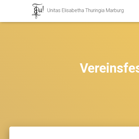
Unitas Elisabetha Thuringia Marburg
Vereinsfes