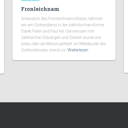
Fronleichnam
Anlässlich des Fronleichnamsfestes nahmen
wir am Gottesdienst in der katholischen Kirche
Sankt Peter und Paul teil. Gemeinsam mit
zahlreichen Gläubigen und Gästen wurde wie
jedes Jahr die Messe gefeiert. Im Mittelpunkt des
Gottesdienstes stand vor
Weiterlesen