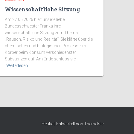
Wissenschaftliche Sitzung
Am 27.05.2026 hielt unsere liebe
Bundesschwester Franka ihre
wissenschaftliche Sitzung zum Thema
„Rausch, Risiko und Realität“. Sie klärte über die
chemischen und biologischen Prozesse im
Körper beim Konsum verschiedenster
Substanzen auf. Am Ende schloss sie
Weiterlesen
Hestia | Entwickelt von
ThemeIsle