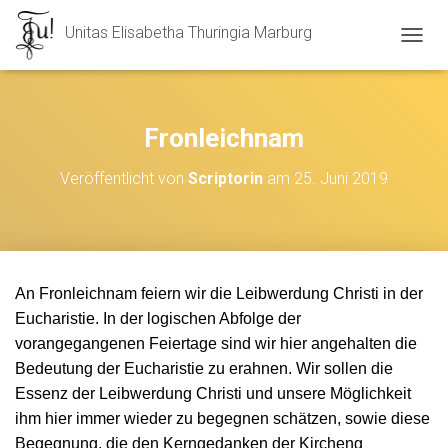
Unitas Elisabetha Thuringia Marburg
N
A
V
I
G
Fronleichnam
A
T
Veröffentlicht von
Scriptorin
am
25. Juni 2019
I
O
N
U
M
S
An Fronleichnam feiern wir die Leibwerdung Christi in der
C
H
Eucharistie. In der logischen Abfolge der
A
vorangegangenen Feiertage sind wir hier angehalten die
L
Bedeutung der Eucharistie zu erahnen. Wir sollen die
T
Essenz der Leibwerdung Christi und unsere Möglichkeit
E
N
ihm hier immer wieder zu begegnen schätzen, sowie diese
Begegnung, die den Kerngedanken der Kircheng