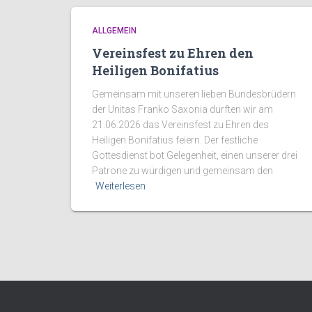
ALLGEMEIN
Vereinsfest zu Ehren den
Heiligen Bonifatius
Gemeinsam mit unseren lieben Bundesbrüdern
der Unitas Franko Saxonia durften wir am
21.06.2026 das Vereinsfest zu Ehren des
Heiligen Bonifatius feiern. Der festliche
Gottesdienst bot Gelegenheit, einen unserer drei
Patrone zu würdigen und gemeinsam den
Weiterlesen