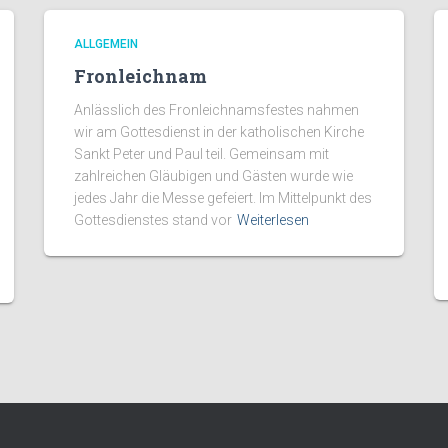
ALLGEMEIN
Fronleichnam
Anlässlich des Fronleichnamsfestes nahmen
wir am Gottesdienst in der katholischen Kirche
Sankt Peter und Paul teil. Gemeinsam mit
zahlreichen Gläubigen und Gästen wurde wie
jedes Jahr die Messe gefeiert. Im Mittelpunkt des
Gottesdienstes stand vor
Weiterlesen