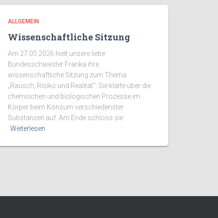
ALLGEMEIN
Wissenschaftliche Sitzung
Am 27.05.2026 hielt unsere liebe
Bundesschwester Franka ihre
wissenschaftliche Sitzung zum Thema
„Rausch, Risiko und Realität“. Sie klärte über die
chemischen und biologischen Prozesse im
Körper beim Konsum verschiedenster
Substanzen auf. Am Ende schloss sie
Weiterlesen