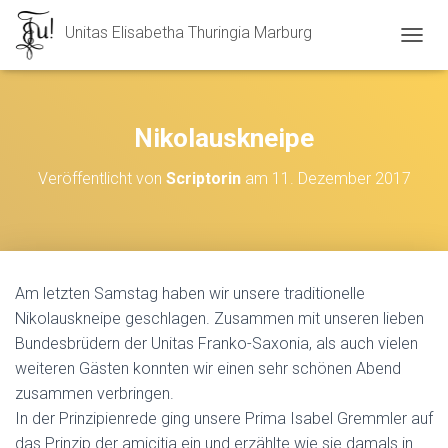
Unitas Elisabetha Thuringia Marburg
N
A
V
I
G
Nikolauskneipe
A
T
Veröffentlicht von
Scriptorin
am
11. Dezember 2017
I
O
N
U
M
S
Am letzten Samstag haben wir unsere traditionelle
C
Nikolauskneipe geschlagen. Zusammen mit unseren lieben
H
A
Bundesbrüdern der Unitas Franko-Saxonia, als auch vielen
L
weiteren Gästen konnten wir einen sehr schönen Abend
T
zusammen verbringen.
E
N
In der Prinzipienrede ging unsere Prima Isabel Gremmler auf
das Prinzip der amicitia ein und erzählte wie sie damals in